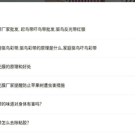
带厂家批发, 赶鸟带吓鸟带批发,驱鸟反光带红银
用驱鸟彩带,驱鸟彩带的原理是什么,家庭驱鸟吓鸟彩带
光膜的原理和好处
光膜厂家提醒防止苹果树遭虫害措施
带的味道对身体有害吗？
带怎么去除粘胶？