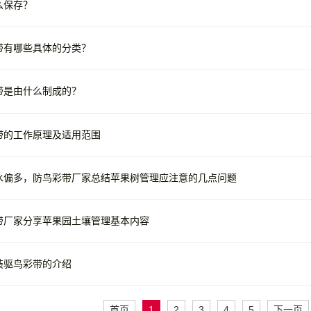
么保存？
带有哪些具体的分类？
带是由什么制成的？
带的工作原理及适用范围
水偏多，防鸟彩带厂家总结苹果树管理应注意的几点问题
带厂家分享苹果园土壤管理基本内容
装驱鸟彩带的介绍
首页
1
2
3
4
5
下一页