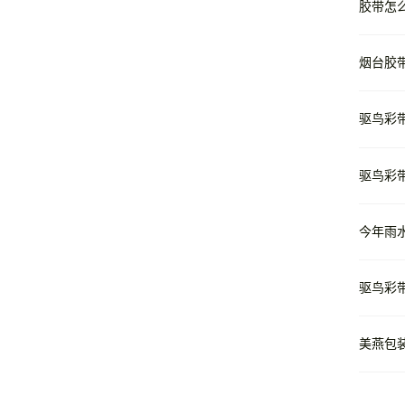
胶带怎
烟台胶
驱鸟彩
驱鸟彩
今年雨
驱鸟彩
美燕包