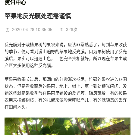
资讯中心
苹果地反光膜处理需谨慎
2020-04-28 10:35:05
326次
反光膜对于栽植果树的果农来说，应该非常熟悉了，每到苹果收获
的季节，便可看到漫山遍野的苹果地反光膜，因为果树使用了反光
膜后，果实可以迅速上色，上色完全卖相就好，所以现在苹果主栽
产区大多使用这种反光膜。
苹果采收季节过后，那满山的红霞渐次褪尽，忙碌的果农进入冬闲
状态，但是看收获后的果园，地上、树上、草上到处银光闪闪，没
错这些就是采收季节在果园里铺设的反光膜，随风飘散，有的被果
农用来捆绑树枝，有的扎起来做彩带吓唬鸟儿，有的就随意的丢弃
在田间地头。