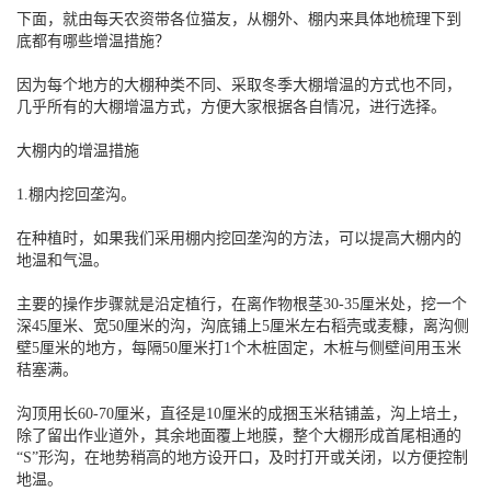
下面，就由每天农资带各位猫友，从棚外、棚内来具体地梳理下到
底都有哪些增温措施？
因为每个地方的大棚种类不同、采取冬季大棚增温的方式也不同，
几乎所有的大棚增温方式，方便大家根据各自情况，进行选择。
大棚内的增温措施
1.棚内挖回垄沟。
在种植时，如果我们采用棚内挖回垄沟的方法，可以提高大棚内的
地温和气温。
主要的操作步骤就是沿定植行，在离作物根茎30-35厘米处，挖一个
深45厘米、宽50厘米的沟，沟底铺上5厘米左右稻壳或麦糠，离沟侧
壁5厘米的地方，每隔50厘米打1个木桩固定，木桩与侧壁间用玉米
秸塞满。
沟顶用长60-70厘米，直径是10厘米的成捆玉米秸铺盖，沟上培土，
除了留出作业道外，其余地面覆上地膜，整个大棚形成首尾相通的
“S”形沟，在地势稍高的地方设开口，及时打开或关闭，以方便控制
地温。