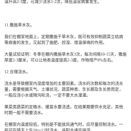
温升高2-3度，可减少浇水1-2次，降低温室病害发生。
11.撒施草木灰。
我们在棚室地面上，定期撒施干草木灰，既可有效抑制蔬菜立枯病
等病害的发生，又起到了施肥、控湿、增温保墒的作用。
大量试验证明：冬季在棚内撒施草木灰3次，每次间隔10-15天，撒施
厚度2-3厘米，可以让地表温度提高2-3度，作物增产8%左右。
12.合理浇水。
浇水是导致棚室内湿度增加的主要因素。浇水的次数和每次的浇水
量，需要根据天气、土壤状况、蔬菜种类、生长期及生长势而定，
一般应浇小水或隔沟轮浇，一定不要大水漫灌。
果菜类蔬菜的定植水、缓苗水要浇透，在结果期要供水充足，其他
时期一般不需要浇水。
在棚室内温度较低，特别是不能放风通气时，应尽量控制浇水。一
般可在晴天上午10～12时浇水，并配合通风排湿。