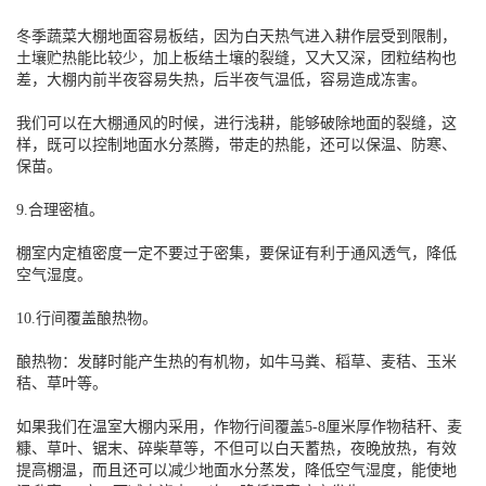
冬季蔬菜大棚地面容易板结，因为白天热气进入耕作层受到限制，
土壤贮热能比较少，加上板结土壤的裂缝，又大又深，团粒结构也
差，大棚内前半夜容易失热，后半夜气温低，容易造成冻害。
我们可以在大棚通风的时候，进行浅耕，能够破除地面的裂缝，这
样，既可以控制地面水分蒸腾，带走的热能，还可以保温、防寒、
保苗。
9.合理密植。
棚室内定植密度一定不要过于密集，要保证有利于通风透气，降低
空气湿度。
10.行间覆盖酿热物。
酿热物：发酵时能产生热的有机物，如牛马粪、稻草、麦秸、玉米
秸、草叶等。
如果我们在温室大棚内采用，作物行间覆盖5-8厘米厚作物秸秆、麦
糠、草叶、锯末、碎柴草等，不但可以白天蓄热，夜晚放热，有效
提高棚温，而且还可以减少地面水分蒸发，降低空气湿度，能使地