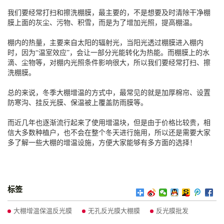
我们要经常打扫和擦洗棚膜，最主要的，不是想要及时清除干净棚
膜上面的灰尘、污物、积雪，而是为了增加光照，提高棚温。
棚内的热量，主要来自太阳的辐射光，当阳光透过棚膜进入棚内
时，因为“温室效应”，会让一部分光能转化为热能。而棚膜上的水
滴、尘物等，对棚内光照条件影响很大，所以我们要经常打扫、擦
洗棚膜。
总的来说，冬季大棚增温的方式中，最常见的就是加厚棉帘、设置
防寒沟、挂反光膜、保温被上覆盖防雨膜等。
而近几年也逐渐流行起来了使用增温块，但是由于价格比较贵，相
信大多数种植户，也不会在整个冬天进行施用，所以还是需要大家
多了解一些大棚的增温设施，方便大家能够有多方面的选择！
标签
大棚增温保温反光膜
无孔反光膜大棚膜
反光膜批发