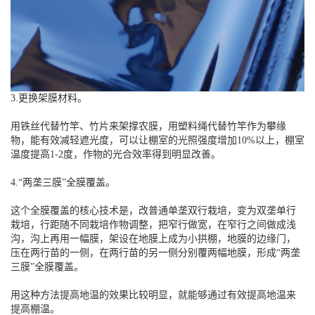
3.更换架膜材料。
用铁丝代替竹竿、竹片来架撑农膜，用塑料绳代替竹竿作为攀缘
物，能有效减轻遮光度，可以让棚室的光照强度增加10%以上，棚室
温度提高1-2度，作物的光合效率得到明显改善。
4.“两垄三膜”全膜覆盖。
这个全膜覆盖的核心技术是，改普通单垄双行栽培，变为双垄单行
栽培，行距随不同栽培作物调整，把窄行做宽，在窄行之间做成浅
沟，沟上再用一幅膜，架设在地膜上成为小拱棚，地膜的边缘门，
压在两行苗的一侧，在两行苗的另一侧分别覆两幅地膜，形成“两垄
三膜”全膜覆盖。
用这种方法提高地温的效果比较明显，就能够通过有效提高地温来
提高棚温。