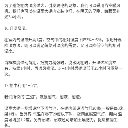
为了避免棚内湿度过大，引发漏电的现象，我们可以采用浴室暖风
机。我们也可以在温室大棚内安装电灯，在阴天的早晚，给蔬菜补
光3-4小时。
16.升温降湿。
棚室内气温每升高1度，空气中的相对湿度下降3%～5％。采用升温
降湿方法，既可以满足蔬菜对温度的需要，又可以降低空气的相对
湿度。
当植株度过幼苗期，抵抗力稍强时，浇水闭棚时，升温达30度左
右，持续1小时，再通风排湿。3～4小时后棚温低于25度时可重复一
次。
17.棚中利用“三沼”。
我们所说的“三沼”，就是沼气、沼液、沼渣。
温室大棚一侧增设地下沼气池，在棚内架设沼气灯20盏(一般是每3米
架1盏)。当外界 气温在零下20度以下时，夜间点燃沼气灯，棚内 温
度可增加1-2度。另外沼渣、沼液还可增加土壤肥力，促进植物生
长。